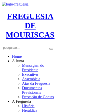
FREGUESIA
DE
MOURISCAS
Home
A Junta
Mensagem do
Presidente
Executivo
Assembleia
Atas da Freguesia
Documentos
Previsionais
Prestação de Contas
A Freguesia
História
Heráldica