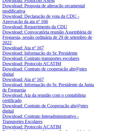
Download: Protocolo AMM
Download: Proposta de alteração orçamental
modificativa
Download: Declaração de vota da CDU -
Aprovação da ata nº 166
Download: Requerimento da CDU
Download: Convocatória reunião Assembleia de
Freguesia, sessão ordinária de 29 de setembro de
2022
Download: Ata nº 167
Download: Informação do Sr. Presidente
Download: Contrato transportes escolares
Download: Protocolo ACATIM
Download: Contrato de cooperação abr@ntes
digital
Download: Ata nº 167
Download: Informação do Sr. Presidente da Junta
de Freguesia
Download: Ata da reunião com o contabilista
certificado
Download: Contrato de Cooperação abr@ntes
digital
Download: Contrato Interadministrativo -
Transportes Escolares
Download: Protocolo ACATIM