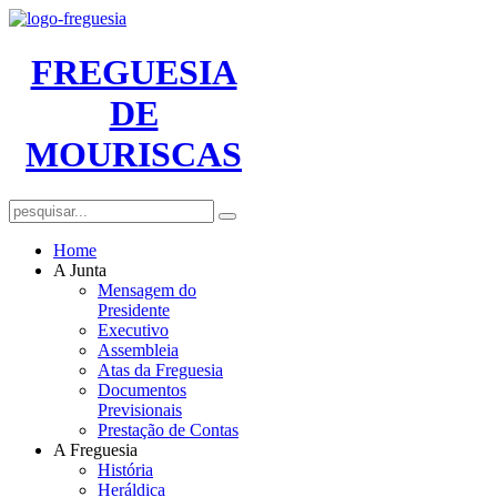
FREGUESIA
DE
MOURISCAS
Home
A Junta
Mensagem do
Presidente
Executivo
Assembleia
Atas da Freguesia
Documentos
Previsionais
Prestação de Contas
A Freguesia
História
Heráldica