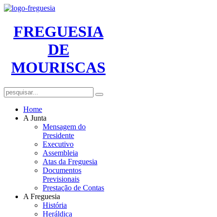
FREGUESIA
DE
MOURISCAS
Home
A Junta
Mensagem do
Presidente
Executivo
Assembleia
Atas da Freguesia
Documentos
Previsionais
Prestação de Contas
A Freguesia
História
Heráldica