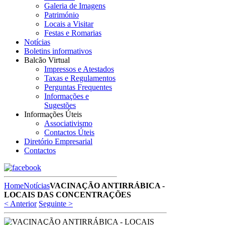
Galeria de Imagens
Património
Locais a Visitar
Festas e Romarias
Notícias
Boletins informativos
Balcão Virtual
Impressos e Atestados
Taxas e Regulamentos
Perguntas Frequentes
Informações e
Sugestões
Informações Úteis
Associativismo
Contactos Úteis
Diretório Empresarial
Contactos
Home
Notícias
VACINAÇÃO ANTIRRÁBICA -
LOCAIS DAS CONCENTRAÇÕES
< Anterior
Seguinte >