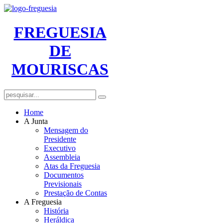
FREGUESIA
DE
MOURISCAS
Home
A Junta
Mensagem do
Presidente
Executivo
Assembleia
Atas da Freguesia
Documentos
Previsionais
Prestação de Contas
A Freguesia
História
Heráldica