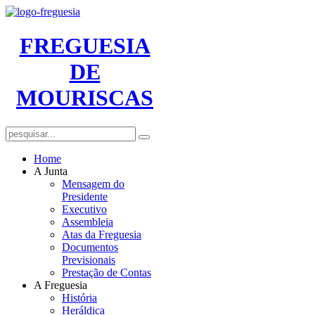
FREGUESIA
DE
MOURISCAS
Home
A Junta
Mensagem do
Presidente
Executivo
Assembleia
Atas da Freguesia
Documentos
Previsionais
Prestação de Contas
A Freguesia
História
Heráldica