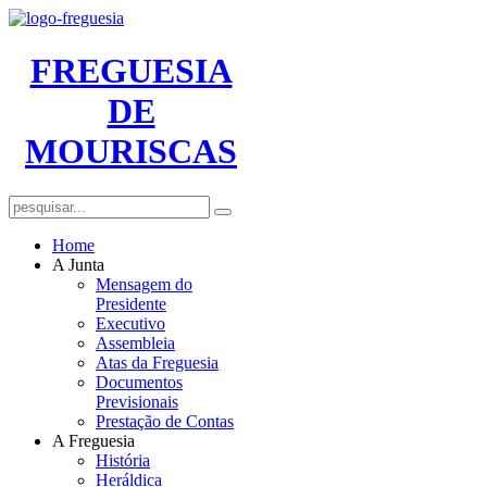
FREGUESIA
DE
MOURISCAS
Home
A Junta
Mensagem do
Presidente
Executivo
Assembleia
Atas da Freguesia
Documentos
Previsionais
Prestação de Contas
A Freguesia
História
Heráldica