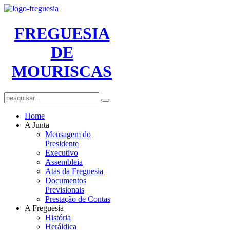
FREGUESIA
DE
MOURISCAS
Home
A Junta
Mensagem do
Presidente
Executivo
Assembleia
Atas da Freguesia
Documentos
Previsionais
Prestação de Contas
A Freguesia
História
Heráldica