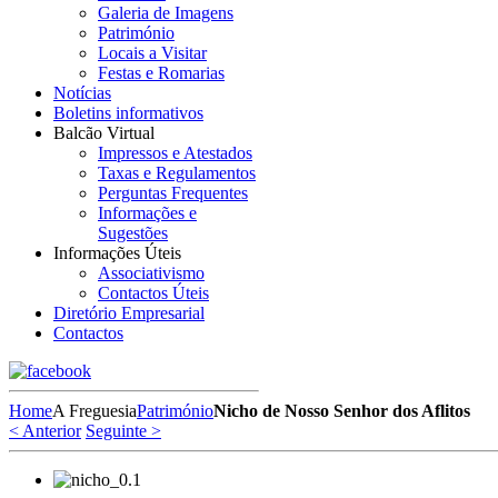
Galeria de Imagens
Património
Locais a Visitar
Festas e Romarias
Notícias
Boletins informativos
Balcão Virtual
Impressos e Atestados
Taxas e Regulamentos
Perguntas Frequentes
Informações e
Sugestões
Informações Úteis
Associativismo
Contactos Úteis
Diretório Empresarial
Contactos
Home
A Freguesia
Património
Nicho de Nosso Senhor dos Aflitos
< Anterior
Seguinte >