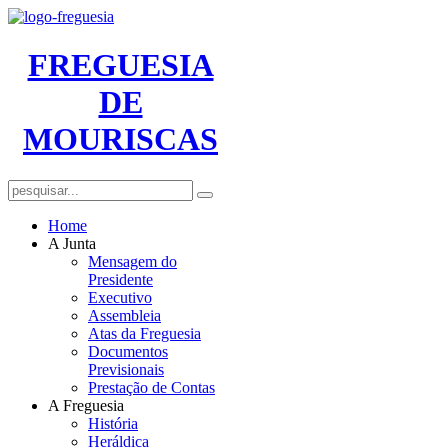
FREGUESIA
DE
MOURISCAS
Home
A Junta
Mensagem do
Presidente
Executivo
Assembleia
Atas da Freguesia
Documentos
Previsionais
Prestação de Contas
A Freguesia
História
Heráldica