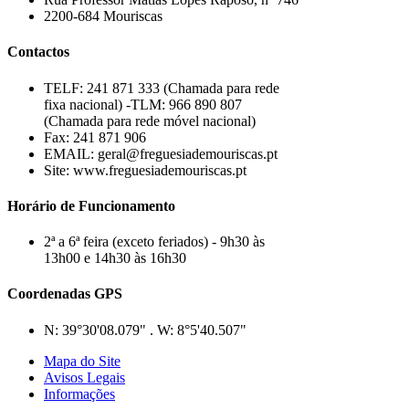
2200-684 Mouriscas
Contactos
TELF: 241 871 333 (Chamada para rede
fixa nacional) -TLM: 966 890 807
(Chamada para rede móvel nacional)
Fax: 241 871 906
EMAIL: geral@freguesiademouriscas.pt
Site: www.freguesiademouriscas.pt
Horário de Funcionamento
2ª a 6ª feira (exceto feriados) - 9h30 às
13h00 e 14h30 às 16h30
Coordenadas GPS
N: 39°30'08.079" . W: 8°5'40.507"
Mapa do Site
Avisos Legais
Informações