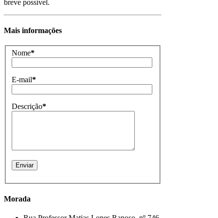
breve possível.
Mais informações
Nome
*
E-mail
*
Descrição
*
Morada
Rua Professor Matias Lopes Raposo, nº 746