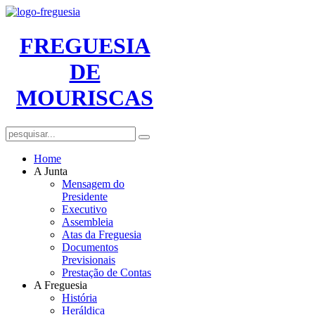
FREGUESIA
DE
MOURISCAS
Home
A Junta
Mensagem do
Presidente
Executivo
Assembleia
Atas da Freguesia
Documentos
Previsionais
Prestação de Contas
A Freguesia
História
Heráldica