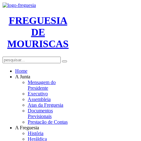
FREGUESIA
DE
MOURISCAS
Home
A Junta
Mensagem do
Presidente
Executivo
Assembleia
Atas da Freguesia
Documentos
Previsionais
Prestação de Contas
A Freguesia
História
Heráldica