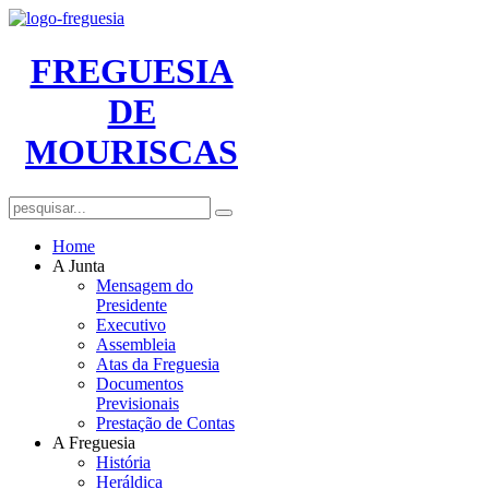
FREGUESIA
DE
MOURISCAS
Home
A Junta
Mensagem do
Presidente
Executivo
Assembleia
Atas da Freguesia
Documentos
Previsionais
Prestação de Contas
A Freguesia
História
Heráldica