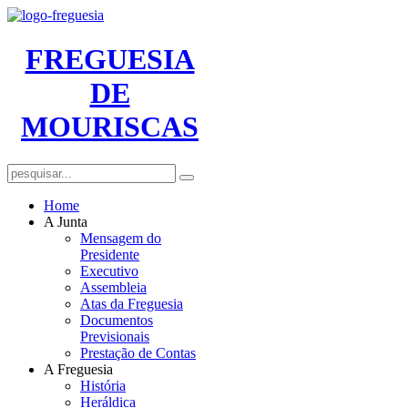
FREGUESIA
DE
MOURISCAS
Home
A Junta
Mensagem do
Presidente
Executivo
Assembleia
Atas da Freguesia
Documentos
Previsionais
Prestação de Contas
A Freguesia
História
Heráldica