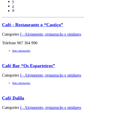
y
z
#
Café - Restaurante o “Castiço”
Categories
I - Alojamento, restauração e similares
Telefone 967 364 996
Mais informações
Café Bar “Os Esparteiros”
Categories
I - Alojamento, restauração e similares
Mais informações
Café Dalila
Categories
I - Alojamento, restauração e similares