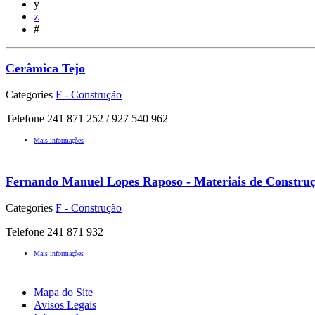
y
z
#
Cerâmica Tejo
Categories
F - Construção
Telefone 241 871 252 / 927 540 962
Mais informações
Fernando Manuel Lopes Raposo - Materiais de Constru
Categories
F - Construção
Telefone 241 871 932
Mais informações
Mapa do Site
Avisos Legais