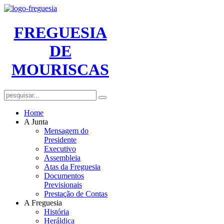
FREGUESIA
DE
MOURISCAS
Home
A Junta
Mensagem do
Presidente
Executivo
Assembleia
Atas da Freguesia
Documentos
Previsionais
Prestação de Contas
A Freguesia
História
Heráldica